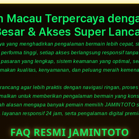
in
modal
 Macau Terpercaya deng
esar & Akses Super Lanc
a yang menghadirkan pengalaman bermain lebih cepat, st
erforma tinggi, setiap akses berlangsung responsif tanpa
n pasaran yang lengkap, sistem keamanan yang optimal, s
tamakan kualitas, kenyamanan, dan peluang meraih kemenan
ncang agar lebih praktis dengan navigasi ringan, proses t
ptimalkan untuk memberikan pengalaman bermain yang konsis
nilah alasan mengapa banyak pemain memilih JAMINTOTO 
ayanan responsif 24 jam, serta pengalaman digital premi
FAQ RESMI JAMINTOTO