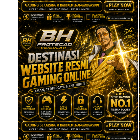
Open
media
4
in
modal