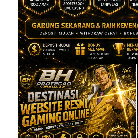
Open
media
1
in
modal