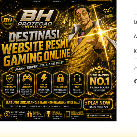
Open
media
7
in
L
modal
A
K
Open
media
9