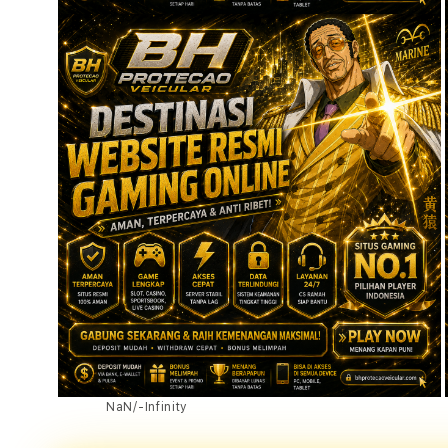
Open
media
6
in
modal
Open
of
NaN
/
-Infinity
media
8