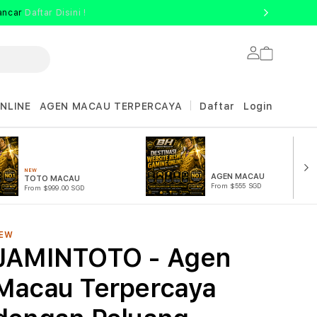
ancar
Daftar Disini !
Log
Cart
in
NLINE
AGEN MACAU TERPERCAYA
Daftar
Login
NEW
AGEN MACAU
TOTO MACAU
From $555 SGD
From $999.00 SGD
EW
JAMINTOTO - Agen
Macau Terpercaya