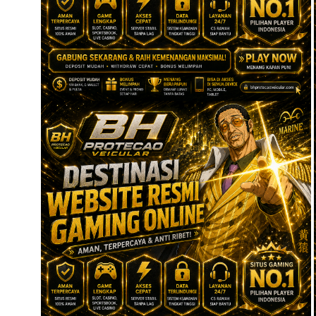
Open
media
2
in
modal