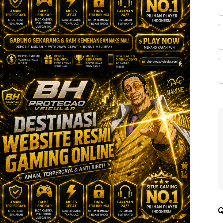
Open
media
3
in
modal
Q