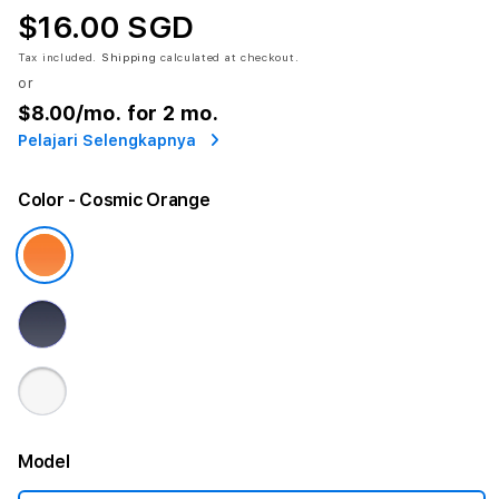
$16.00 SGD
Tax included.
Shipping
calculated at checkout.
or
$8.00
/mo. for 2 mo.
Pelajari Selengkapnya
Color
- Cosmic Orange
Model