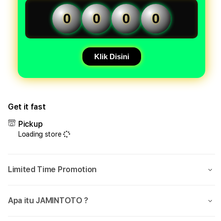
Terpercaya
Terp
dengan
deng
0
0
0
0
Peluang
Pelu
Menang
Men
Besar
Besa
&
&
Klik Disini
Akses
Akse
Super
Supe
Lancar
Lanc
Get it fast
Pickup
Loading store
Limited Time Promotion
Apa itu JAMINTOTO ?