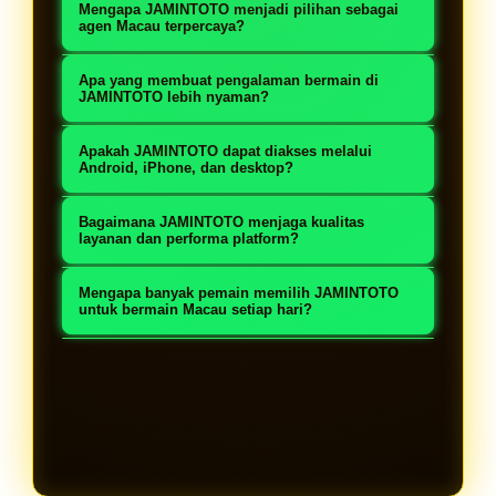
Mengapa JAMINTOTO menjadi pilihan sebagai
agen Macau terpercaya?
JAMINTOTO menghadirkan platform
Apa yang membuat pengalaman bermain di
modern dengan akses super lancar,
JAMINTOTO lebih nyaman?
pilihan pasaran yang lengkap, sistem
Seluruh fitur dirancang dengan
Apakah JAMINTOTO dapat diakses melalui
yang stabil, serta layanan profesional
teknologi yang responsif, waktu
Android, iPhone, dan desktop?
sehingga setiap aktivitas bermain
muat yang cepat, navigasi yang
Ya. Platform telah dioptimalkan agar
terasa lebih nyaman, praktis, dan
Bagaimana JAMINTOTO menjaga kualitas
ringan, dan performa server yang
berjalan mulus di Android, iPhone,
layanan dan performa platform?
konsisten setiap hari.
stabil sehingga pengguna dapat
tablet, laptop, maupun desktop.
JAMINTOTO terus melakukan
menikmati permainan tanpa
Mengapa banyak pemain memilih JAMINTOTO
Tampilan adaptif dan sistem yang
pengembangan teknologi,
untuk bermain Macau setiap hari?
gangguan di berbagai perangkat.
responsif membuat seluruh fitur
optimalisasi server, peningkatan
Karena JAMINTOTO menawarkan
tetap nyaman digunakan kapan saja.
kecepatan akses, serta pembaruan
kombinasi akses super cepat,
sistem secara berkala agar
pasaran yang lengkap, transaksi
pengalaman bermain tetap stabil,
praktis, sistem yang konsisten, serta
aman, dan memberikan kenyamanan
peluang bermain yang lebih optimal