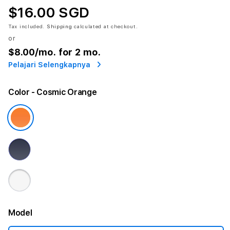
$16.00 SGD
Tax included.
Shipping
calculated at checkout.
or
$8.00
/mo. for 2 mo.
Pelajari Selengkapnya
Color
- Cosmic Orange
Model