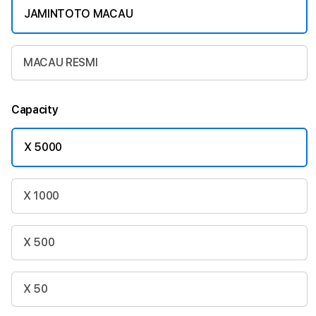
JAMINTOTO MACAU
MACAU RESMI
Capacity
X 5000
X 1000
X 500
X 50