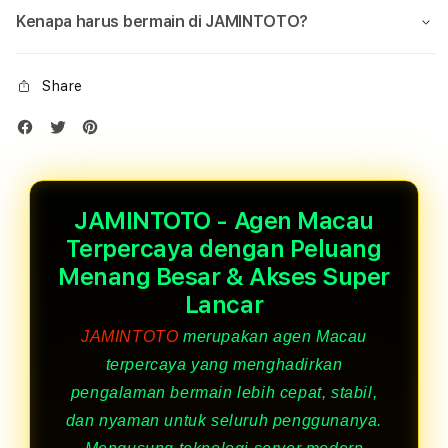
Kenapa harus bermain di JAMINTOTO?
Share
JAMINTOTO - Agen Macau
Terpercaya dengan Peluang
Menang Besar & Akses Super
Lancar
JAMINTOTO
merupakan agen Macau
terpercaya yang menghadirkan
pengalaman bermain lebih cepat, stabil,
dan nyaman untuk seluruh penggunanya.