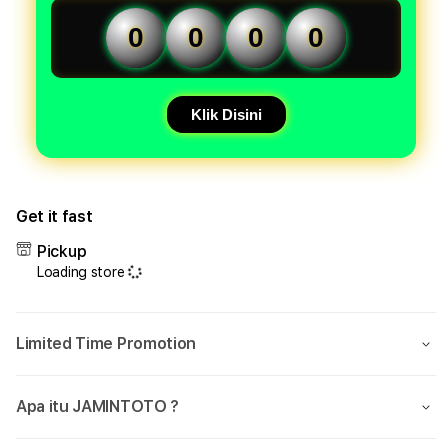
Terpercaya
Terp
dengan
deng
0
0
0
0
Peluang
Pelu
Menang
Men
Besar
Besa
&
&
Klik Disini
Akses
Akse
Super
Supe
Lancar
Lanc
Get it fast
Pickup
Loading store
Limited Time Promotion
Apa itu JAMINTOTO ?