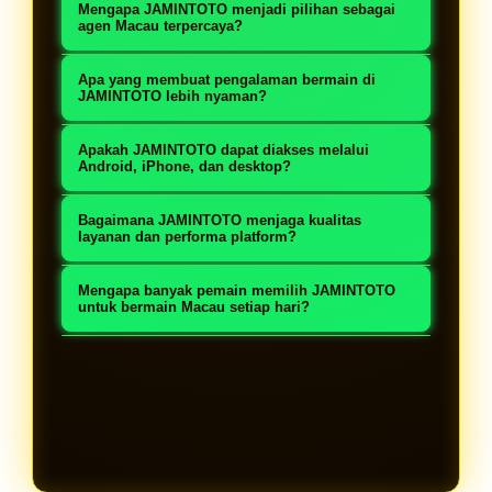
Mengapa JAMINTOTO menjadi pilihan sebagai
agen Macau terpercaya?
JAMINTOTO menghadirkan platform
Apa yang membuat pengalaman bermain di
modern dengan akses super lancar,
JAMINTOTO lebih nyaman?
pilihan pasaran yang lengkap, sistem
Seluruh fitur dirancang dengan
Apakah JAMINTOTO dapat diakses melalui
yang stabil, serta layanan profesional
teknologi yang responsif, waktu
Android, iPhone, dan desktop?
sehingga setiap aktivitas bermain
muat yang cepat, navigasi yang
Ya. Platform telah dioptimalkan agar
terasa lebih nyaman, praktis, dan
Bagaimana JAMINTOTO menjaga kualitas
ringan, dan performa server yang
berjalan mulus di Android, iPhone,
layanan dan performa platform?
konsisten setiap hari.
stabil sehingga pengguna dapat
tablet, laptop, maupun desktop.
JAMINTOTO terus melakukan
menikmati permainan tanpa
Mengapa banyak pemain memilih JAMINTOTO
Tampilan adaptif dan sistem yang
pengembangan teknologi,
untuk bermain Macau setiap hari?
gangguan di berbagai perangkat.
responsif membuat seluruh fitur
optimalisasi server, peningkatan
Karena JAMINTOTO menawarkan
tetap nyaman digunakan kapan saja.
kecepatan akses, serta pembaruan
kombinasi akses super cepat,
sistem secara berkala agar
pasaran yang lengkap, transaksi
pengalaman bermain tetap stabil,
praktis, sistem yang konsisten, serta
aman, dan memberikan kenyamanan
peluang bermain yang lebih optimal