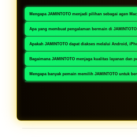
Mengapa JAMINTOTO menjadi pilihan sebagai agen Mac
JAMINTOTO menghadirkan platform modern 
Apa yang membuat pengalaman bermain di JAMINTOTO
profesional sehingga setiap aktivitas berma
Seluruh fitur dirancang dengan teknologi
Apakah JAMINTOTO dapat diakses melalui Android, iPh
sehingga pengguna dapat menikmati perma
Ya. Platform telah dioptimalkan agar berj
Bagaimana JAMINTOTO menjaga kualitas layanan dan pe
responsif membuat seluruh fitur tetap ny
JAMINTOTO terus melakukan pengembangan 
Mengapa banyak pemain memilih JAMINTOTO untuk berm
berkala agar pengalaman bermain tetap s
Karena JAMINTOTO menawarkan kombinasi 
peluang bermain yang lebih optimal sehin