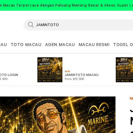
 Macau Terpercaya dengan Peluang Menang Besar & Akses Super L
CAU
TOTO MACAU
AGEN MACAU
MACAU RESMI
TOGEL O
NEW
OTO LOGIN
JAMINTOTO MACAU
8 SGD
From $15 SGD
N