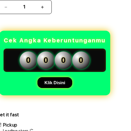
Decrease
Increase
quantity
quantity
for
for
JAMINTOTO
JAMINTOTO
-
-
Cek Angka Keberuntunganmu
Agen
Agen
Macau
Macau
Terpercaya
Terpercaya
0
0
0
0
dengan
dengan
Peluang
Peluang
Menang
Menang
Besar
Besar
Klik Disini
&
&
Akses
Akses
Super
Super
Lancar
Lancar
et it fast
Pickup