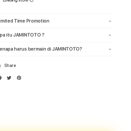
Loading store
imited Time Promotion
pa itu JAMINTOTO ?
enapa harus bermain di JAMINTOTO?
Share