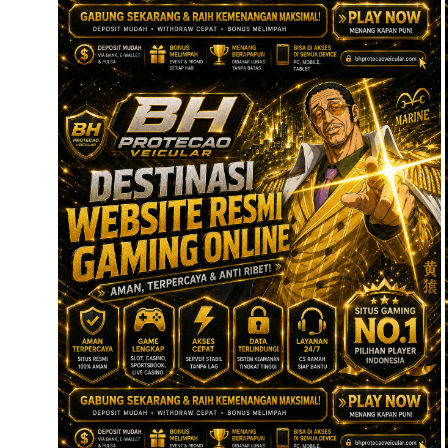
Open
media
4
in
modal