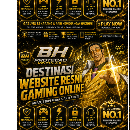
Open
media
2
in
modal