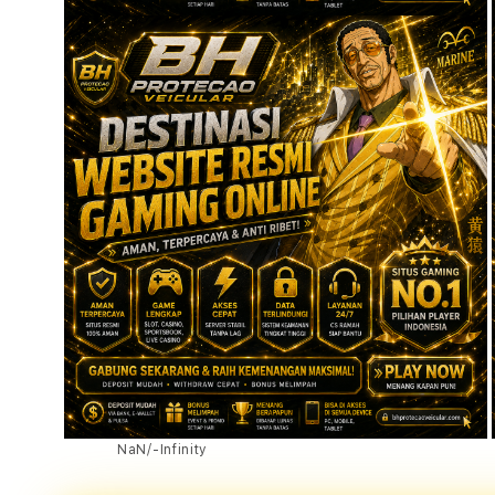
Open
media
6
in
modal
Open
of
NaN
/
-Infinity
media
8