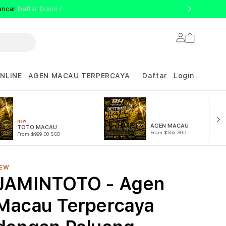
ancar
Daftar Disini !
Log
Cart
in
NLINE
AGEN MACAU TERPERCAYA
Daftar
Login
NEW
AGEN MACAU
TOTO MACAU
From $555 SGD
From $999.00 SGD
EW
JAMINTOTO - Agen
Macau Terpercaya