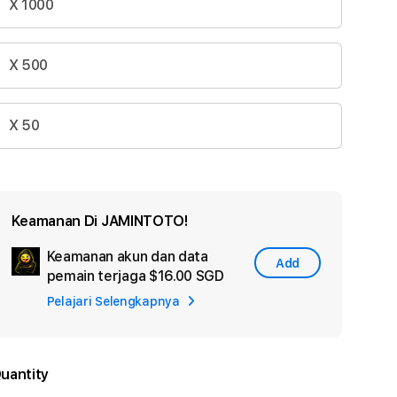
X 1000
X 500
X 50
Keamanan Di JAMINTOTO!
Keamanan akun dan data
Add
Add
pemain terjaga
$16.00 SGD
Apple
Pelajari Selengkapnya
Care
uantity