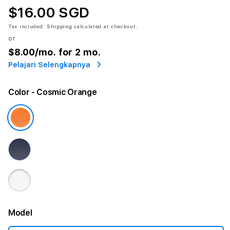
$16.00 SGD
Tax included.
Shipping
calculated at checkout.
or
$8.00
/mo. for 2 mo.
Pelajari Selengkapnya
Color
- Cosmic Orange
Model