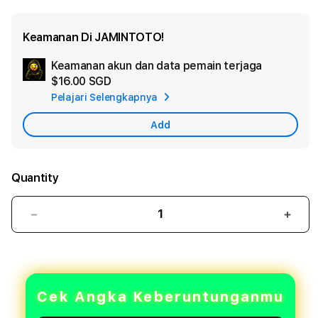
Keamanan Di JAMINTOTO!
Keamanan akun dan data pemain terjaga
Ad
$16.00 SGD
App
Pelajari Selengkapnya
Car
Add
Quantity
Decrease
Incr
quantity
quant
for
for
JAMINTOTO
JAM
-
-
Agen
Agen
Cek Angka Keberuntunganmu
Macau
Maca