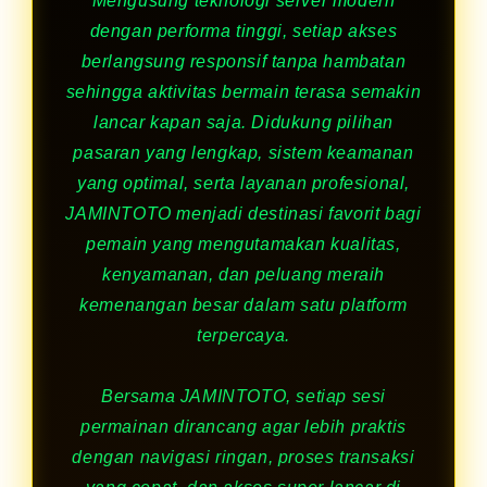
Mengusung teknologi server modern
dengan performa tinggi, setiap akses
berlangsung responsif tanpa hambatan
sehingga aktivitas bermain terasa semakin
lancar kapan saja. Didukung pilihan
pasaran yang lengkap, sistem keamanan
yang optimal, serta layanan profesional,
JAMINTOTO menjadi destinasi favorit bagi
pemain yang mengutamakan kualitas,
kenyamanan, dan peluang meraih
kemenangan besar dalam satu platform
terpercaya.
Bersama JAMINTOTO, setiap sesi
permainan dirancang agar lebih praktis
dengan navigasi ringan, proses transaksi