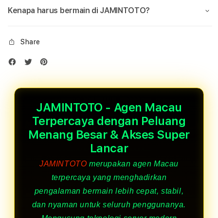
Kenapa harus bermain di JAMINTOTO?
Share
JAMINTOTO - Agen Macau
Terpercaya dengan Peluang
Menang Besar & Akses Super
Lancar
JAMINTOTO
merupakan agen Macau
terpercaya yang menghadirkan
pengalaman bermain lebih cepat, stabil,
dan nyaman untuk seluruh penggunanya.