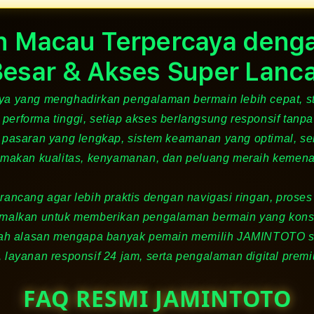
in
modal
 Macau Terpercaya deng
esar & Akses Super Lanc
a yang menghadirkan pengalaman bermain lebih cepat, st
erforma tinggi, setiap akses berlangsung responsif tanpa
n pasaran yang lengkap, sistem keamanan yang optimal, s
tamakan kualitas, kenyamanan, dan peluang meraih kemenan
ncang agar lebih praktis dengan navigasi ringan, proses t
ptimalkan untuk memberikan pengalaman bermain yang konsis
nilah alasan mengapa banyak pemain memilih JAMINTOTO 
ayanan responsif 24 jam, serta pengalaman digital premi
FAQ RESMI JAMINTOTO