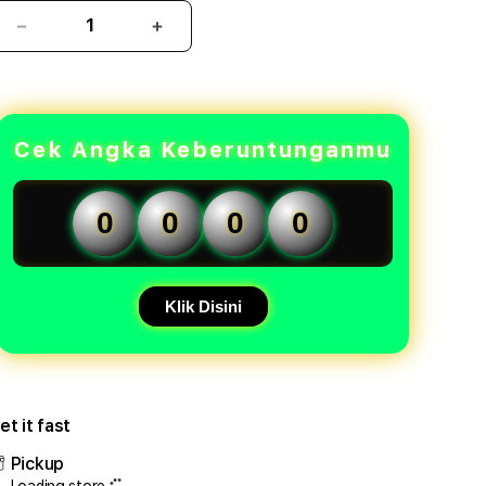
Decrease
Increase
quantity
quantity
for
for
JAMINTOTO
JAMINTOTO
-
-
Cek Angka Keberuntunganmu
Agen
Agen
Macau
Macau
Terpercaya
Terpercaya
0
0
0
0
dengan
dengan
Peluang
Peluang
Menang
Menang
Besar
Besar
Klik Disini
&
&
Akses
Akses
Super
Super
Lancar
Lancar
et it fast
Pickup