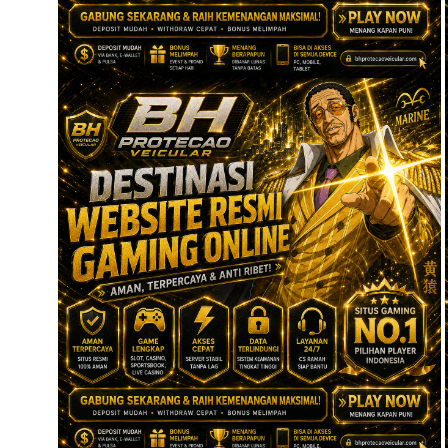
Open
media
4
in
modal