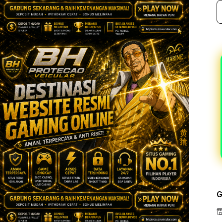
Open
media
5
in
modal
G