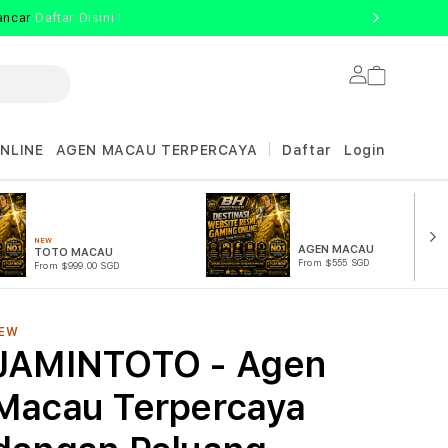
ancar
Daftar Disini !
Log
Cart
in
NLINE
AGEN MACAU TERPERCAYA
Daftar
Login
NEW
AGEN MACAU
TOTO MACAU
From $555 SGD
From $999.00 SGD
EW
JAMINTOTO - Agen
Macau Terpercaya