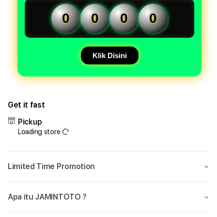
Terpercaya
Terp
dengan
deng
0
0
0
0
Peluang
Pelu
Menang
Men
Besar
Besa
&
&
Klik Disini
Akses
Akse
Super
Supe
Lancar
Lanc
Get it fast
Pickup
Loading store
Limited Time Promotion
Apa itu JAMINTOTO ?