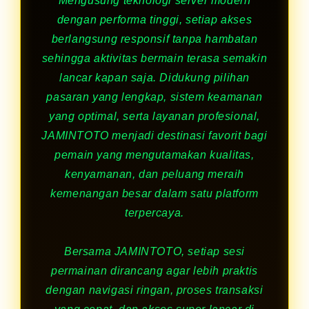
Mengusung teknologi server modern
dengan performa tinggi, setiap akses
berlangsung responsif tanpa hambatan
sehingga aktivitas bermain terasa semakin
lancar kapan saja. Didukung pilihan
pasaran yang lengkap, sistem keamanan
yang optimal, serta layanan profesional,
JAMINTOTO menjadi destinasi favorit bagi
pemain yang mengutamakan kualitas,
kenyamanan, dan peluang meraih
kemenangan besar dalam satu platform
terpercaya.
Bersama JAMINTOTO, setiap sesi
permainan dirancang agar lebih praktis
dengan navigasi ringan, proses transaksi