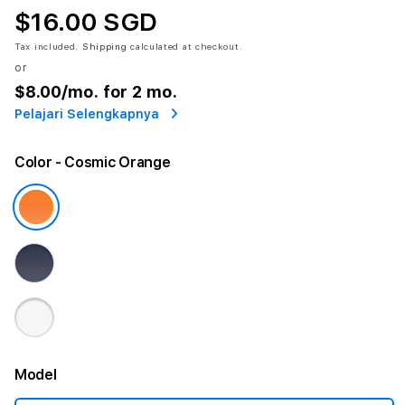
$16.00 SGD
Tax included.
Shipping
calculated at checkout.
or
$8.00
/mo. for 2 mo.
Pelajari Selengkapnya
Color
- Cosmic Orange
Model