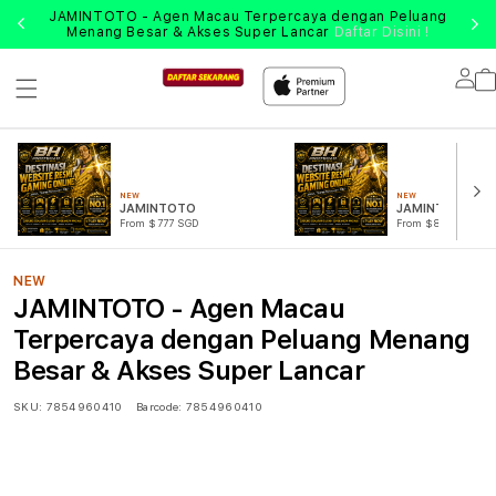
JAMINTOTO - Agen Macau Terpercaya dengan Peluang
Lo
Menang Besar & Akses Super Lancar
Daftar Disini !
Lo
in
NEW
NEW
JAMINTOTO
JAMINTOTO LO
From $777 SGD
From $888 SGD
NEW
JAMINTOTO - Agen Macau
Terpercaya dengan Peluang Menang
Besar & Akses Super Lancar
SKU:
7854960410
Barcode:
7854960410