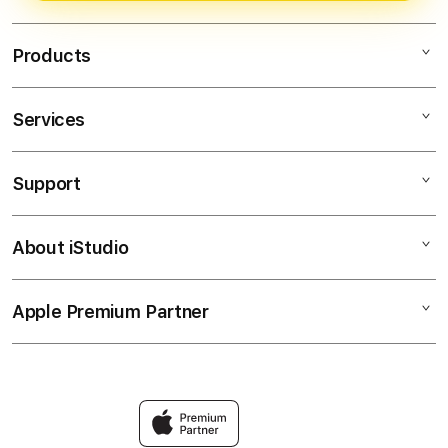
maksimal.
sehingga menjadi pilihan utama
banyak pemain yang mengutamakan
Products
kualitas layanan.
Services
JAMINTOTO
JAMINTOTO LOGIN
Support
AppleCare+
JAMINTOTO MACAU
Corporate
TOTO MACAU
About iStudio
My Account
Toto Macau
AGEN MACAU
Collection & Delivery
Elush Service Provider
MACAU RESMI
Apple Premium Partner
About Us
Returns & Exchanges
Financing Options
TOGEL ONLINE
Find an iStudio near you
Contact Us
Trade-in
AGEN MACAU TERPERCAYA
Why Shop at iStudio
FAQ
Traveller’s Reservation
Elush Corporate Website
Privacy Policy