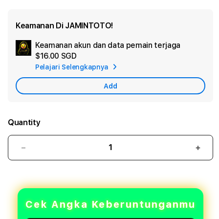
Keamanan Di JAMINTOTO!
Keamanan akun dan data pemain terjaga
Ad
$16.00 SGD
App
Pelajari Selengkapnya
Car
Add
Quantity
Decrease
Incr
quantity
quant
for
for
JAMINTOTO
JAM
-
-
Agen
Agen
Cek Angka Keberuntunganmu
Macau
Maca