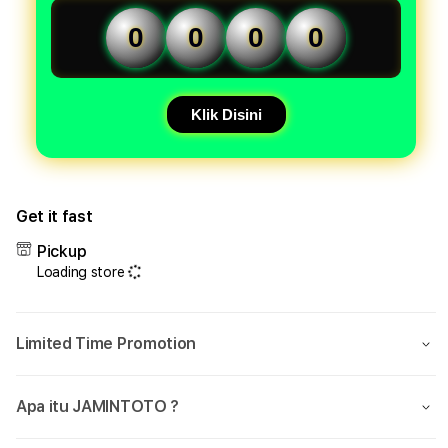
Terpercaya
Terp
dengan
deng
0
0
0
0
Peluang
Pelu
Menang
Men
Besar
Besa
&
&
Klik Disini
Akses
Akse
Super
Supe
Lancar
Lanc
Get it fast
Pickup
Loading store
Limited Time Promotion
Apa itu JAMINTOTO ?