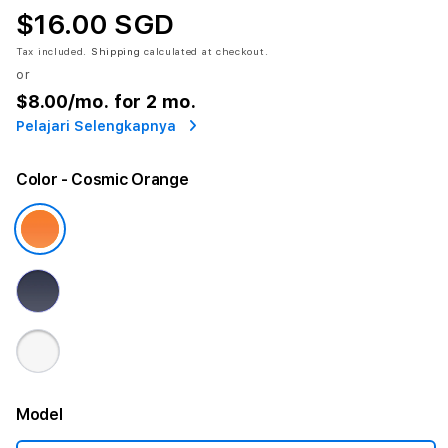
$16.00 SGD
Tax included.
Shipping
calculated at checkout.
or
$8.00
/mo. for 2 mo.
Pelajari Selengkapnya
Color
- Cosmic Orange
Model