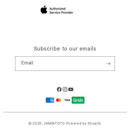
Site Terms of Use
Subscribe to our emails
Email
Facebook
Instagram
YouTube
Payment
methods
© 2025,
JAMINTOTO
Powered by Shopify