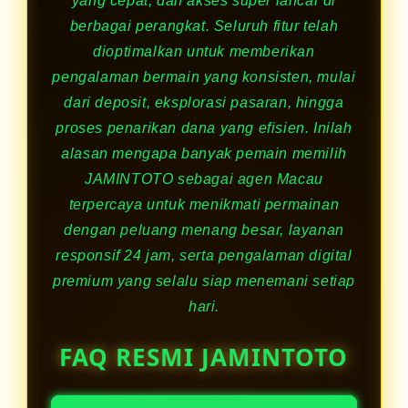
yang cepat, dan akses super lancar di
berbagai perangkat. Seluruh fitur telah
dioptimalkan untuk memberikan
pengalaman bermain yang konsisten, mulai
dari deposit, eksplorasi pasaran, hingga
proses penarikan dana yang efisien. Inilah
alasan mengapa banyak pemain memilih
JAMINTOTO sebagai agen Macau
terpercaya untuk menikmati permainan
dengan peluang menang besar, layanan
responsif 24 jam, serta pengalaman digital
premium yang selalu siap menemani setiap
hari.
FAQ RESMI JAMINTOTO