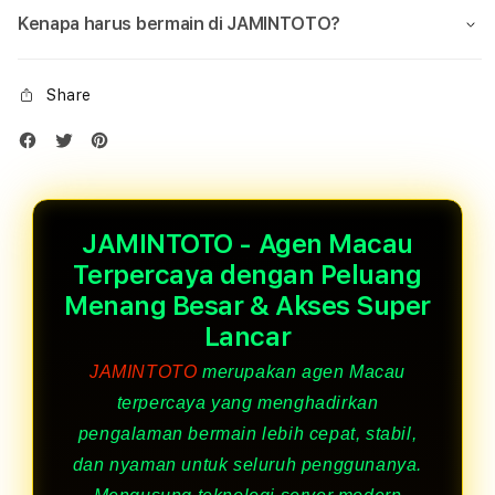
Kenapa harus bermain di JAMINTOTO?
Share
JAMINTOTO - Agen Macau
Terpercaya dengan Peluang
Menang Besar & Akses Super
Lancar
JAMINTOTO
merupakan agen Macau
terpercaya yang menghadirkan
pengalaman bermain lebih cepat, stabil,
dan nyaman untuk seluruh penggunanya.