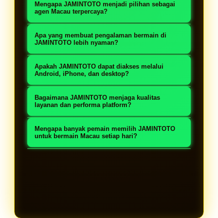
Mengapa JAMINTOTO menjadi pilihan sebagai
agen Macau terpercaya?
JAMINTOTO menghadirkan platform
Apa yang membuat pengalaman bermain di
modern dengan akses super lancar,
JAMINTOTO lebih nyaman?
pilihan pasaran yang lengkap, sistem
Seluruh fitur dirancang dengan
Apakah JAMINTOTO dapat diakses melalui
yang stabil, serta layanan profesional
teknologi yang responsif, waktu
Android, iPhone, dan desktop?
sehingga setiap aktivitas bermain
muat yang cepat, navigasi yang
Ya. Platform telah dioptimalkan agar
terasa lebih nyaman, praktis, dan
Bagaimana JAMINTOTO menjaga kualitas
ringan, dan performa server yang
berjalan mulus di Android, iPhone,
layanan dan performa platform?
konsisten setiap hari.
stabil sehingga pengguna dapat
tablet, laptop, maupun desktop.
JAMINTOTO terus melakukan
menikmati permainan tanpa
Mengapa banyak pemain memilih JAMINTOTO
Tampilan adaptif dan sistem yang
pengembangan teknologi,
untuk bermain Macau setiap hari?
gangguan di berbagai perangkat.
responsif membuat seluruh fitur
optimalisasi server, peningkatan
Karena JAMINTOTO menawarkan
tetap nyaman digunakan kapan saja.
kecepatan akses, serta pembaruan
kombinasi akses super cepat,
sistem secara berkala agar
pasaran yang lengkap, transaksi
pengalaman bermain tetap stabil,
praktis, sistem yang konsisten, serta
aman, dan memberikan kenyamanan
peluang bermain yang lebih optimal