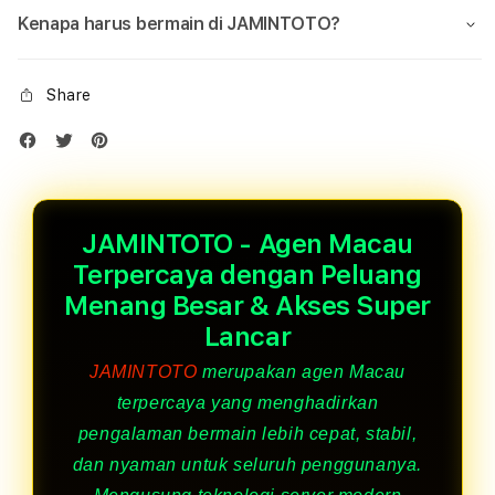
Kenapa harus bermain di JAMINTOTO?
Share
JAMINTOTO - Agen Macau
Terpercaya dengan Peluang
Menang Besar & Akses Super
Lancar
JAMINTOTO
merupakan agen Macau
terpercaya yang menghadirkan
pengalaman bermain lebih cepat, stabil,
dan nyaman untuk seluruh penggunanya.