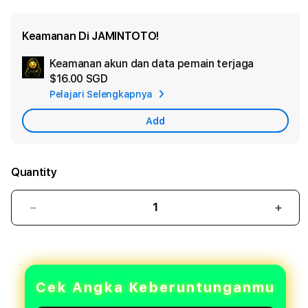
Keamanan Di JAMINTOTO!
Keamanan akun dan data pemain terjaga
Ad
$16.00 SGD
App
Pelajari Selengkapnya
Car
Add
Quantity
Decrease
Incr
quantity
quant
for
for
JAMINTOTO
JAM
-
-
Agen
Agen
Cek Angka Keberuntunganmu
Macau
Maca