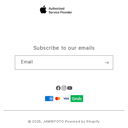
Site Terms of Use
Subscribe to our emails
Email
Facebook
Instagram
YouTube
Payment
methods
© 2025,
JAMINTOTO
Powered by Shopify