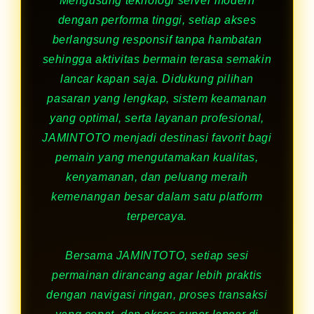
Mengusung teknologi server modern
dengan performa tinggi, setiap akses
berlangsung responsif tanpa hambatan
sehingga aktivitas bermain terasa semakin
lancar kapan saja. Didukung pilihan
pasaran yang lengkap, sistem keamanan
yang optimal, serta layanan profesional,
JAMINTOTO menjadi destinasi favorit bagi
pemain yang mengutamakan kualitas,
kenyamanan, dan peluang meraih
kemenangan besar dalam satu platform
terpercaya.
Bersama JAMINTOTO, setiap sesi
permainan dirancang agar lebih praktis
dengan navigasi ringan, proses transaksi