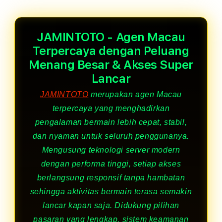
JAMINTOTO - Agen Macau
Terpercaya dengan Peluang
Menang Besar & Akses Super
Lancar
JAMINTOTO
merupakan agen Macau
terpercaya yang menghadirkan
pengalaman bermain lebih cepat, stabil,
dan nyaman untuk seluruh penggunanya.
Mengusung teknologi server modern
dengan performa tinggi, setiap akses
berlangsung responsif tanpa hambatan
sehingga aktivitas bermain terasa semakin
lancar kapan saja. Didukung pilihan
pasaran yang lengkap, sistem keamanan