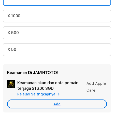
X 1000
X 500
X 50
Keamanan Di JAMINTOTO!
Keamanan akun dan data pemain
Add Apple
terjaga
$16.00 SGD
Care
Pelajari Selengkapnya
Add