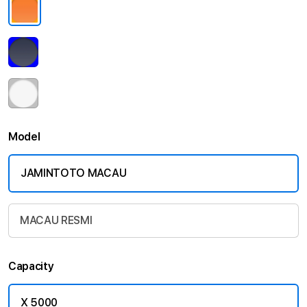
Model
JAMINTOTO MACAU
MACAU RESMI
Capacity
X 5000