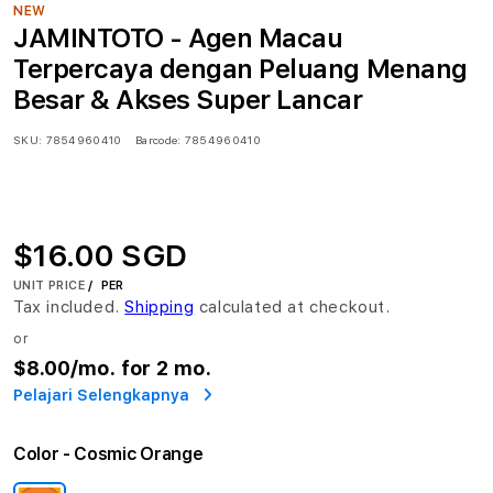
NEW
JAMINTOTO - Agen Macau
Terpercaya dengan Peluang Menang
Besar & Akses Super Lancar
SKU:
7854960410
Barcode:
7854960410
$16.00 SGD
UNIT PRICE
/
PER
Tax included.
Shipping
calculated at checkout.
or
$8.00
/mo. for 2 mo.
Pelajari Selengkapnya
Color
- Cosmic Orange