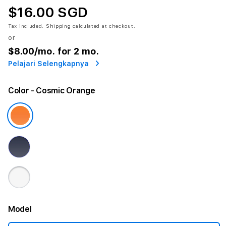
$16.00 SGD
Tax included.
Shipping
calculated at checkout.
or
$8.00
/mo. for 2 mo.
Pelajari Selengkapnya
Color
- Cosmic Orange
Model