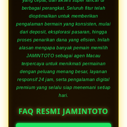
yang cepat, dan akses super lancar di
berbagai perangkat. Seluruh fitur telah
dioptimalkan untuk memberikan
pengalaman bermain yang konsisten, mulai
dari deposit, eksplorasi pasaran, hingga
proses penarikan dana yang efisien. Inilah
alasan mengapa banyak pemain memilih
JAMINTOTO sebagai agen Macau
terpercaya untuk menikmati permainan
dengan peluang menang besar, layanan
responsif 24 jam, serta pengalaman digital
premium yang selalu siap menemani setiap
hari.
FAQ RESMI JAMINTOTO