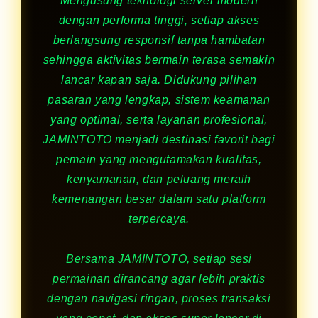
Mengusung teknologi server modern
dengan performa tinggi, setiap akses
berlangsung responsif tanpa hambatan
sehingga aktivitas bermain terasa semakin
lancar kapan saja. Didukung pilihan
pasaran yang lengkap, sistem keamanan
yang optimal, serta layanan profesional,
JAMINTOTO menjadi destinasi favorit bagi
pemain yang mengutamakan kualitas,
kenyamanan, dan peluang meraih
kemenangan besar dalam satu platform
terpercaya.
Bersama JAMINTOTO, setiap sesi
permainan dirancang agar lebih praktis
dengan navigasi ringan, proses transaksi