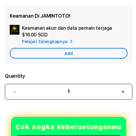
Keamanan Di JAMINTOTO!
Keamanan akun dan data pemain terjaga
Ad
$16.00 SGD
App
Pelajari Selengkapnya
Car
Add
Quantity
Decrease
Incr
quantity
quant
for
for
JAMINTOTO
JAM
-
-
Agen
Agen
Cek Angka Keberuntunganmu
Macau
Maca