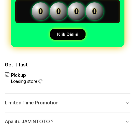
Terpercaya
Terp
dengan
deng
0
0
0
0
Peluang
Pelu
Menang
Men
Besar
Besa
&
&
Klik Disini
Akses
Akse
Super
Supe
Lancar
Lanc
Get it fast
Pickup
Loading store
Limited Time Promotion
Apa itu JAMINTOTO ?