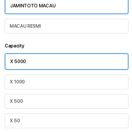
JAMINTOTO MACAU
MACAU RESMI
Capacity
X 5000
X 1000
X 500
X 50