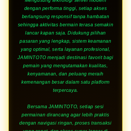
Mengusung teknologi server modern
dengan performa tinggi, setiap akses
berlangsung responsif tanpa hambatan
sehingga aktivitas bermain terasa semakin
lancar kapan saja. Didukung pilihan
pasaran yang lengkap, sistem keamanan
yang optimal, serta layanan profesional,
JAMINTOTO menjadi destinasi favorit bagi
pemain yang mengutamakan kualitas,
kenyamanan, dan peluang meraih
kemenangan besar dalam satu platform
terpercaya.
Bersama JAMINTOTO, setiap sesi
permainan dirancang agar lebih praktis
dengan navigasi ringan, proses transaksi