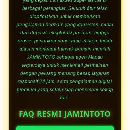
yang cepat, dan akses super lancar di
berbagai perangkat. Seluruh fitur telah
dioptimalkan untuk memberikan
pengalaman bermain yang konsisten, mulai
dari deposit, eksplorasi pasaran, hingga
proses penarikan dana yang efisien. Inilah
alasan mengapa banyak pemain memilih
JAMINTOTO sebagai agen Macau
terpercaya untuk menikmati permainan
dengan peluang menang besar, layanan
responsif 24 jam, serta pengalaman digital
premium yang selalu siap menemani setiap
hari.
FAQ RESMI JAMINTOTO