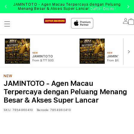
JAMINTOTO - Agen Macau Terpercaya dengan Peluang
Lo
Menang Besar & Akses Super Lancar
Daftar Disini !
Lo
in
NEW
NEW
JAMINTOTO
JAMINTOTO LO
From $777 SGD
From $888 SGD
NEW
JAMINTOTO - Agen Macau
Terpercaya dengan Peluang Menang
Besar & Akses Super Lancar
SKU:
7854960410
Barcode:
7854960410