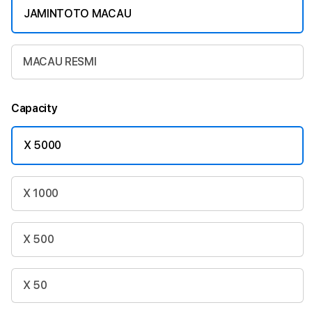
JAMINTOTO MACAU
MACAU RESMI
Capacity
X 5000
X 1000
X 500
X 50