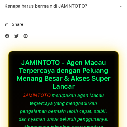
Kenapa harus bermain di JAMINTOTO?
Share
JAMINTOTO - Agen Macau
Terpercaya dengan Peluang
Menang Besar & Akses Super
Lancar
JAMINTOTO
merupakan agen Macau
terpercaya yang menghadirkan
pengalaman bermain lebih cepat, stabil,
dan nyaman untuk seluruh penggunanya.