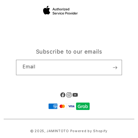
Site Terms of Use
Subscribe to our emails
Email
Facebook
Instagram
YouTube
Payment
methods
© 2025,
JAMINTOTO
Powered by Shopify