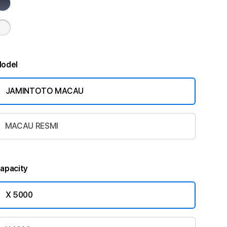
odel
JAMINTOTO MACAU
MACAU RESMI
apacity
X 5000