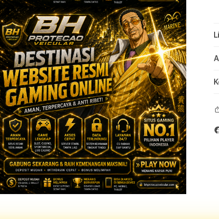
Open
media
7
in
L
modal
A
K
Open
media
9