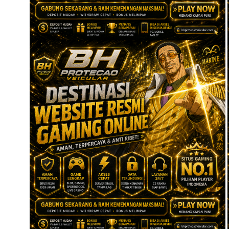
Open
media
4
in
modal