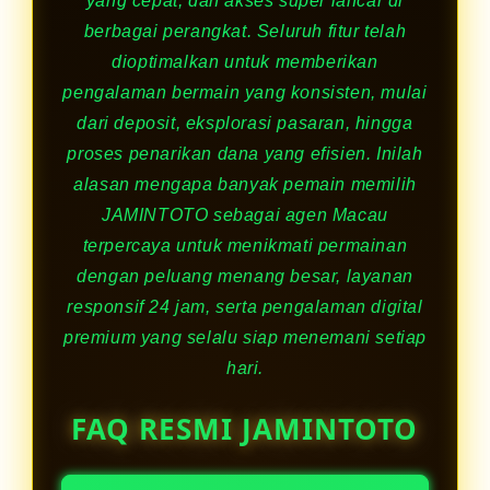
yang cepat, dan akses super lancar di
berbagai perangkat. Seluruh fitur telah
dioptimalkan untuk memberikan
pengalaman bermain yang konsisten, mulai
dari deposit, eksplorasi pasaran, hingga
proses penarikan dana yang efisien. Inilah
alasan mengapa banyak pemain memilih
JAMINTOTO sebagai agen Macau
terpercaya untuk menikmati permainan
dengan peluang menang besar, layanan
responsif 24 jam, serta pengalaman digital
premium yang selalu siap menemani setiap
hari.
FAQ RESMI JAMINTOTO