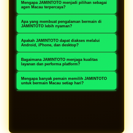
Mengapa JAMINTOTO menjadi pilihan sebagai
agen Macau terpercaya?
JAMINTOTO menghadirkan platform
Apa yang membuat pengalaman bermain di
modern dengan akses super lancar,
JAMINTOTO lebih nyaman?
pilihan pasaran yang lengkap, sistem
Seluruh fitur dirancang dengan
Apakah JAMINTOTO dapat diakses melalui
yang stabil, serta layanan profesional
teknologi yang responsif, waktu
Android, iPhone, dan desktop?
sehingga setiap aktivitas bermain
muat yang cepat, navigasi yang
Ya. Platform telah dioptimalkan agar
terasa lebih nyaman, praktis, dan
Bagaimana JAMINTOTO menjaga kualitas
ringan, dan performa server yang
berjalan mulus di Android, iPhone,
layanan dan performa platform?
konsisten setiap hari.
stabil sehingga pengguna dapat
tablet, laptop, maupun desktop.
JAMINTOTO terus melakukan
menikmati permainan tanpa
Mengapa banyak pemain memilih JAMINTOTO
Tampilan adaptif dan sistem yang
pengembangan teknologi,
untuk bermain Macau setiap hari?
gangguan di berbagai perangkat.
responsif membuat seluruh fitur
optimalisasi server, peningkatan
Karena JAMINTOTO menawarkan
tetap nyaman digunakan kapan saja.
kecepatan akses, serta pembaruan
kombinasi akses super cepat,
sistem secara berkala agar
pasaran yang lengkap, transaksi
pengalaman bermain tetap stabil,
praktis, sistem yang konsisten, serta
aman, dan memberikan kenyamanan
peluang bermain yang lebih optimal