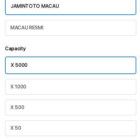
JAMINTOTO MACAU
MACAU RESMI
Capacity
X 5000
X 1000
X 500
X 50