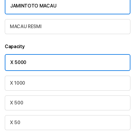
JAMINTOTO MACAU
MACAU RESMI
Capacity
X 5000
X 1000
X 500
X 50