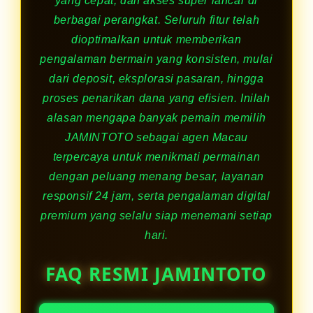
yang cepat, dan akses super lancar di
berbagai perangkat. Seluruh fitur telah
dioptimalkan untuk memberikan
pengalaman bermain yang konsisten, mulai
dari deposit, eksplorasi pasaran, hingga
proses penarikan dana yang efisien. Inilah
alasan mengapa banyak pemain memilih
JAMINTOTO sebagai agen Macau
terpercaya untuk menikmati permainan
dengan peluang menang besar, layanan
responsif 24 jam, serta pengalaman digital
premium yang selalu siap menemani setiap
hari.
FAQ RESMI JAMINTOTO