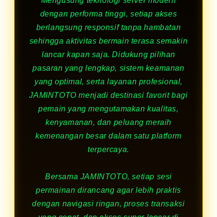
Mengusung teknologi server modern
dengan performa tinggi, setiap akses
berlangsung responsif tanpa hambatan
sehingga aktivitas bermain terasa semakin
lancar kapan saja. Didukung pilihan
pasaran yang lengkap, sistem keamanan
yang optimal, serta layanan profesional,
JAMINTOTO menjadi destinasi favorit bagi
pemain yang mengutamakan kualitas,
kenyamanan, dan peluang meraih
kemenangan besar dalam satu platform
terpercaya.
Bersama JAMINTOTO, setiap sesi
permainan dirancang agar lebih praktis
dengan navigasi ringan, proses transaksi