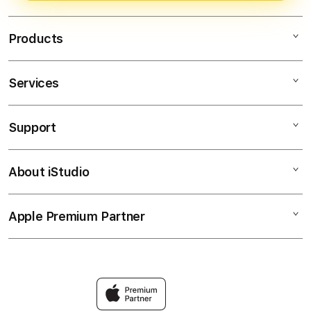
maksimal.
sehingga menjadi pilihan utama
banyak pemain yang mengutamakan
Products
kualitas layanan.
Services
JAMINTOTO
JAMINTOTO LOGIN
Support
AppleCare+
JAMINTOTO MACAU
Corporate
TOTO MACAU
About iStudio
My Account
Toto Macau
AGEN MACAU
Collection & Delivery
Elush Service Provider
MACAU RESMI
Apple Premium Partner
About Us
Returns & Exchanges
Financing Options
TOGEL ONLINE
Find an iStudio near you
Contact Us
Trade-in
AGEN MACAU TERPERCAYA
Why Shop at iStudio
FAQ
Traveller’s Reservation
Elush Corporate Website
Privacy Policy