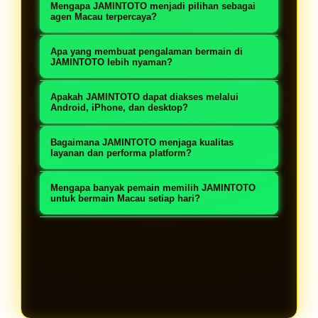
Mengapa JAMINTOTO menjadi pilihan sebagai
agen Macau terpercaya?
JAMINTOTO menghadirkan platform
Apa yang membuat pengalaman bermain di
modern dengan akses super lancar,
JAMINTOTO lebih nyaman?
pilihan pasaran yang lengkap, sistem
Seluruh fitur dirancang dengan
Apakah JAMINTOTO dapat diakses melalui
yang stabil, serta layanan profesional
teknologi yang responsif, waktu
Android, iPhone, dan desktop?
sehingga setiap aktivitas bermain
muat yang cepat, navigasi yang
Ya. Platform telah dioptimalkan agar
terasa lebih nyaman, praktis, dan
Bagaimana JAMINTOTO menjaga kualitas
ringan, dan performa server yang
berjalan mulus di Android, iPhone,
layanan dan performa platform?
konsisten setiap hari.
stabil sehingga pengguna dapat
tablet, laptop, maupun desktop.
JAMINTOTO terus melakukan
menikmati permainan tanpa
Mengapa banyak pemain memilih JAMINTOTO
Tampilan adaptif dan sistem yang
pengembangan teknologi,
untuk bermain Macau setiap hari?
gangguan di berbagai perangkat.
responsif membuat seluruh fitur
optimalisasi server, peningkatan
Karena JAMINTOTO menawarkan
tetap nyaman digunakan kapan saja.
kecepatan akses, serta pembaruan
kombinasi akses super cepat,
sistem secara berkala agar
pasaran yang lengkap, transaksi
pengalaman bermain tetap stabil,
praktis, sistem yang konsisten, serta
aman, dan memberikan kenyamanan
peluang bermain yang lebih optimal