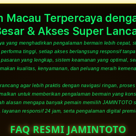
in
modal
 Macau Terpercaya deng
esar & Akses Super Lanc
a yang menghadirkan pengalaman bermain lebih cepat, st
erforma tinggi, setiap akses berlangsung responsif tanpa
n pasaran yang lengkap, sistem keamanan yang optimal, s
tamakan kualitas, kenyamanan, dan peluang meraih kemenan
ncang agar lebih praktis dengan navigasi ringan, proses t
ptimalkan untuk memberikan pengalaman bermain yang konsis
nilah alasan mengapa banyak pemain memilih JAMINTOTO 
ayanan responsif 24 jam, serta pengalaman digital premi
FAQ RESMI JAMINTOTO