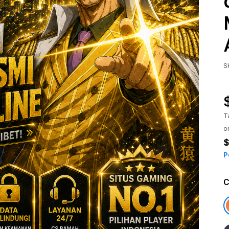
S
T
o
$
P
C