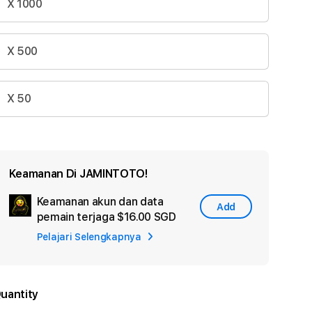
X 1000
X 500
X 50
Keamanan Di JAMINTOTO!
Keamanan akun dan data
Add
Add
pemain terjaga
$16.00 SGD
Apple
Pelajari Selengkapnya
Care
uantity