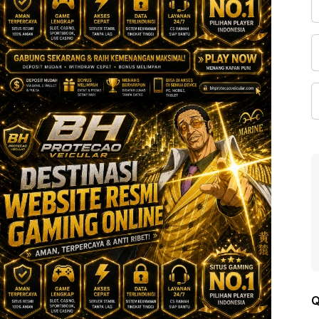
Open
media
3
in
modal
Q