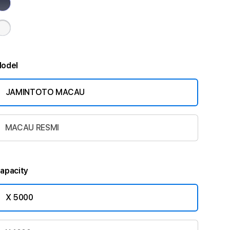
odel
JAMINTOTO MACAU
MACAU RESMI
apacity
X 5000