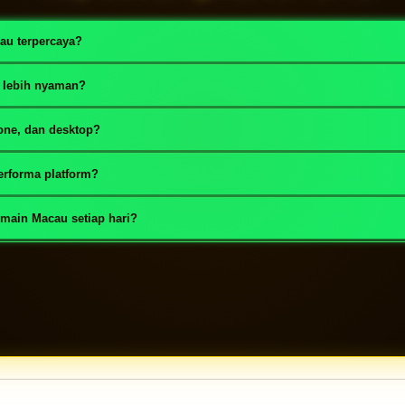
au terpercaya?
dengan akses super lancar, pilihan pasaran yang le
 lebih nyaman?
in terasa lebih nyaman, praktis, dan konsisten setiap h
 yang responsif, waktu muat yang cepat, navigasi yan
one, dan desktop?
inan tanpa gangguan di berbagai perangkat.
alan mulus di Android, iPhone, tablet, laptop, maupun
rforma platform?
aman digunakan kapan saja.
teknologi, optimalisasi server, peningkatan kecepa
ain Macau setiap hari?
tabil, aman, dan memberikan kenyamanan maksimal.
akses super cepat, pasaran yang lengkap, transaks
gga menjadi pilihan utama banyak pemain yang mengut