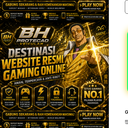
Open
media
5
in
modal
G