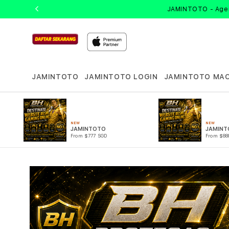
JAMINTOTO - Agen
JAMINTOTO
JAMINTOTO LOGIN
JAMINTOTO MA
NEW
NEW
JAMINTOTO
JAMINT
From $777 SGD
From $88
Skip to
product
information