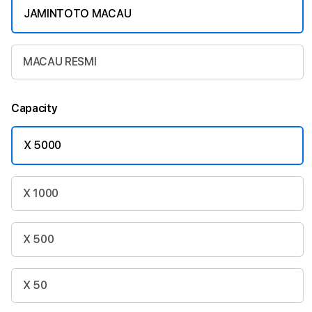
JAMINTOTO MACAU
MACAU RESMI
Capacity
X 5000
X 1000
X 500
X 50