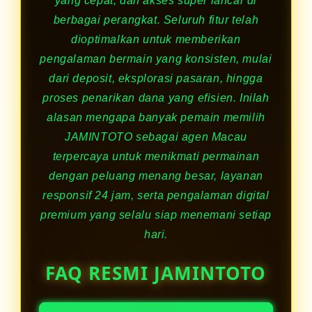
yang cepat, dan akses super lancar di
berbagai perangkat. Seluruh fitur telah
dioptimalkan untuk memberikan
pengalaman bermain yang konsisten, mulai
dari deposit, eksplorasi pasaran, hingga
proses penarikan dana yang efisien. Inilah
alasan mengapa banyak pemain memilih
JAMINTOTO sebagai agen Macau
terpercaya untuk menikmati permainan
dengan peluang menang besar, layanan
responsif 24 jam, serta pengalaman digital
premium yang selalu siap menemani setiap
hari.
FAQ RESMI JAMINTOTO