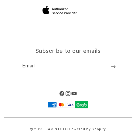
Site Terms of Use
Subscribe to our emails
Email
Facebook
Instagram
YouTube
Payment
methods
© 2025,
JAMINTOTO
Powered by Shopify