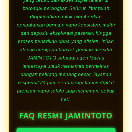
yang cepat, dan akses super lancar di
berbagai perangkat. Seluruh fitur telah
dioptimalkan untuk memberikan
pengalaman bermain yang konsisten, mulai
dari deposit, eksplorasi pasaran, hingga
proses penarikan dana yang efisien. Inilah
alasan mengapa banyak pemain memilih
JAMINTOTO sebagai agen Macau
terpercaya untuk menikmati permainan
dengan peluang menang besar, layanan
responsif 24 jam, serta pengalaman digital
premium yang selalu siap menemani setiap
hari.
FAQ RESMI JAMINTOTO