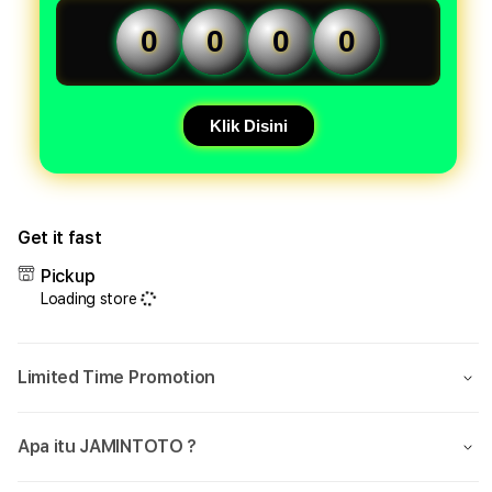
Terpercaya
Terp
dengan
deng
0
0
0
0
Peluang
Pelu
Menang
Men
Besar
Besa
&
&
Klik Disini
Akses
Akse
Super
Supe
Lancar
Lanc
Get it fast
Pickup
Loading store
Limited Time Promotion
Apa itu JAMINTOTO ?