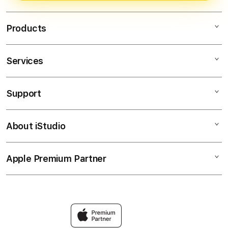
maksimal.
sehingga menjadi pilihan utama
banyak pemain yang mengutamakan
Products
kualitas layanan.
Services
JAMINTOTO
JAMINTOTO LOGIN
Support
AppleCare+
JAMINTOTO MACAU
Corporate
TOTO MACAU
About iStudio
My Account
Toto Macau
AGEN MACAU
Collection & Delivery
Elush Service Provider
MACAU RESMI
Apple Premium Partner
About Us
Returns & Exchanges
Financing Options
TOGEL ONLINE
Find an iStudio near you
Contact Us
Trade-in
AGEN MACAU TERPERCAYA
Why Shop at iStudio
FAQ
Traveller’s Reservation
Elush Corporate Website
Privacy Policy