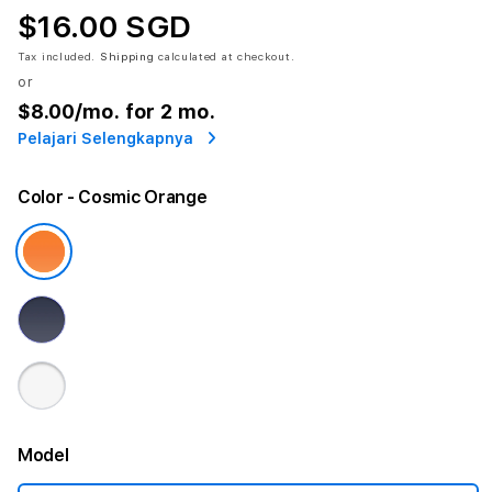
$16.00 SGD
Tax included.
Shipping
calculated at checkout.
or
$8.00
/mo. for 2 mo.
Pelajari Selengkapnya
Color
- Cosmic Orange
Model