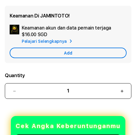
Keamanan Di JAMINTOTO!
Keamanan akun dan data pemain terjaga
Ad
$16.00 SGD
App
Pelajari Selengkapnya
Car
Add
Quantity
Decrease
Incr
quantity
quant
for
for
JAMINTOTO
JAM
-
-
Agen
Agen
Cek Angka Keberuntunganmu
Macau
Maca