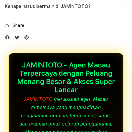
Kenapa harus bermain di JAMINTOTO?
Share
JAMINTOTO - Agen Macau
Terpercaya dengan Peluang
Menang Besar & Akses Super
Lancar
JAMINTOTO
merupakan agen Macau
terpercaya yang menghadirkan
pengalaman bermain lebih cepat, stabil,
dan nyaman untuk seluruh penggunanya.