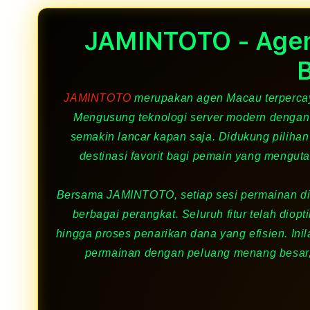
in
modal
JAMINTOTO - Agen
B
JAMINTOTO
merupakan agen Macau terpercay
Mengusung teknologi server modern dengan p
semakin lancar kapan saja. Didukung piliha
destinasi favorit bagi pemain yang mengu
Bersama JAMINTOTO, setiap sesi permainan dira
berbagai perangkat. Seluruh fitur telah dio
hingga proses penarikan dana yang efisien. I
permainan dengan peluang menang besar, l