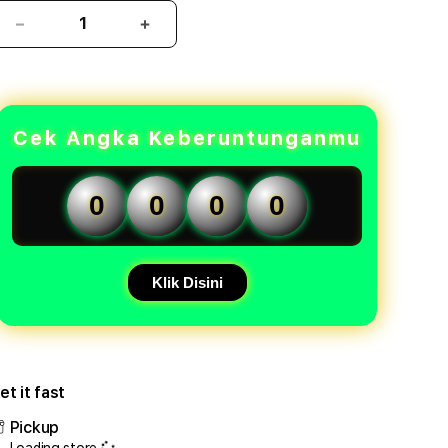
Decrease
Increase
quantity
quantity
for
for
JAMINTOTO
JAMINTOTO
-
-
Cek Angka Keberuntunganmu
Agen
Agen
Macau
Macau
Terpercaya
Terpercaya
0
0
0
0
dengan
dengan
Peluang
Peluang
Menang
Menang
Besar
Besar
Klik Disini
&
&
Akses
Akses
Super
Super
Lancar
Lancar
et it fast
Pickup