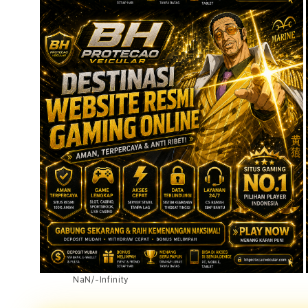
Open
media
6
in
modal
Open
of
NaN
/
-Infinity
media
8