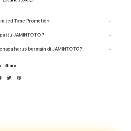
Loading store
imited Time Promotion
pa itu JAMINTOTO ?
enapa harus bermain di JAMINTOTO?
Share