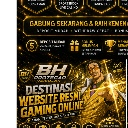
Open
media
1
in
modal