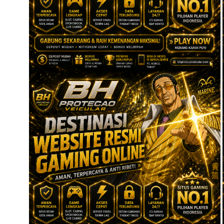
Open
media
2
in
modal